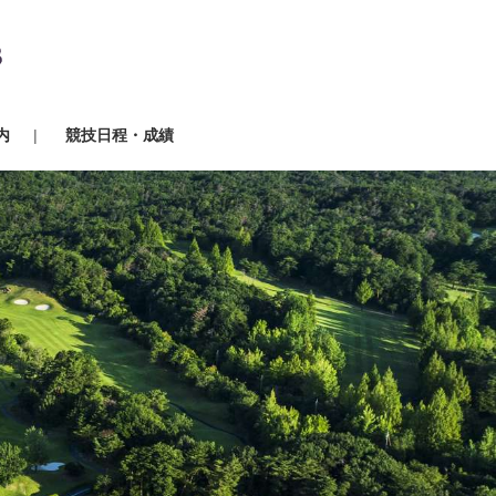
内
競技日程・成績